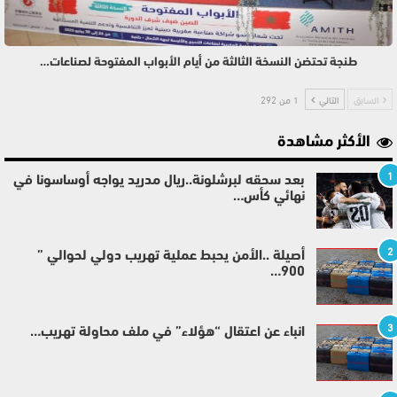
طنجة تحتضن النسخة الثالثة من أيام الأبواب المفتوحة لصناعات…
السابق
التالي
1 من 292
الأكثر مشاهدة
1
بعد سحقه لبرشلونة..ريال مدريد يواجه أوساسونا في
نهائي كأس…
2
أصيلة ..الأمن يحبط عملية تهريب دولي لحوالي ”
900…
3
انباء عن اعتقال “هؤلاء” في ملف محاولة تهريب…