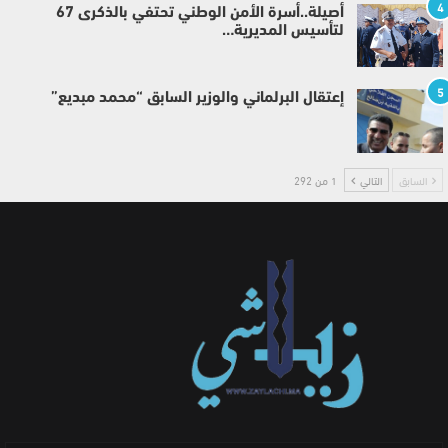
4
أصيلة..أسرة الأمن الوطني تحتفي بالذكرى 67
لتأسيس المديرية…
5
إعتقال البرلماني والوزير السابق “محمد مبديع”
السابق
التالي
1 من 292