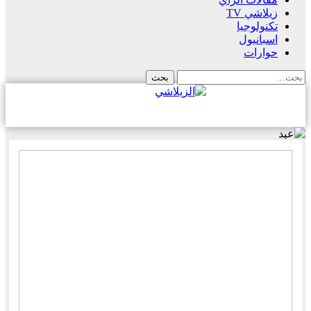
زيلاشي TV
تكنولوجيا
اسبانيول
حوارات