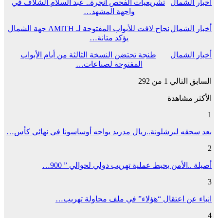
أخبار الشمال
تشريعيات الفحص أنجرة.. عبد السلام الشلاف في
واجهة المشهد…
أخبار الشمال
نجاح لافت للأبواب المفتوحة لـ AMITH جهة الشمال
يؤكد متانة…
أخبار الشمال
طنجة تحتضن النسخة الثالثة من أيام الأبواب
المفتوحة لصناعات…
السابق
التالي
1 من 292
الأكثر مشاهدة
1
بعد سحقه لبرشلونة..ريال مدريد يواجه أوساسونا في نهائي كأس…
2
أصيلة ..الأمن يحبط عملية تهريب دولي لحوالي ” 900…
3
انباء عن اعتقال “هؤلاء” في ملف محاولة تهريب…
4