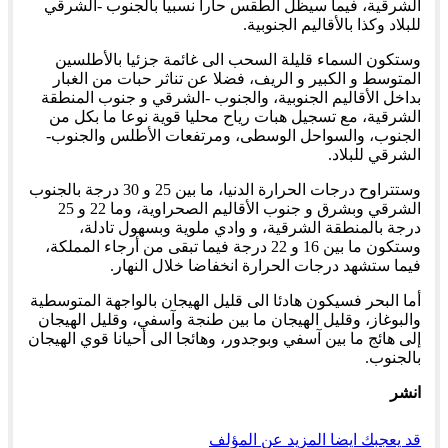
الشرقية، فيما سيظل الطقس حارا نسبيا بالجنوب -الشرقي
للبلاد وكذا بالأقاليم الجنوبية.
وستكون السماء قليلة السحب الى غائمة جزئيا بالأطلسين
المتوسط و الكبير و الريف، فضلا عن تناثر حبات من الغبار
بداخل الأقاليم الجنوبية، والجنوب -الشرقي و جنوب المنطقة
الشرقية، مع تسجيل هبات رياح محليا قوية نوعا ما بكل من
الجنوب، والسواحل الوسطى، ومرتفعات الأطلس والجنوب-
الشرقي للبلاد.
وستتراوح درجات الحرارة الدنيا، ما بين 25 و 30 درجة بالجنوب
الشرقي وبشرق و جنوب الأقاليم الصحراوية، وما 22 و 25
درجة بالمنطقة الشرقية، و وادي ملوية وبسهول تادلة،
وستكون ما بين 16 و 22 درجة فيما تبقى من أرجاء المملكة،
فيما ستشهد درجات الحرارة انخفاضا خلال النهار.
أما البحر فسيكون هادئا الى قليل الهيجان بالواجهة المتوسطية
والبوغاز، وقليل الهيجان ما بين طنجة وآسفي، وقليل الهيجان
إلى هائج ما بين آسفي وبوجدور، وهائجا الى أحيانا قوي الهيجان
بالجنوب.
انشر
قد يعجبك ايضا
المزيد عن المؤلف