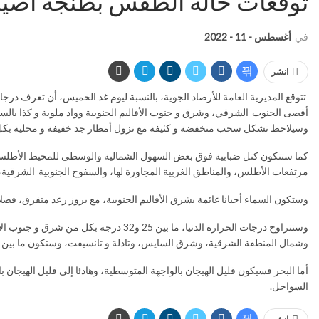
توقعات حالة الطقس بطنجة أصيلة
في
أغسطس - 11 - 2022
انشر
تتوقع المديرية العامة للأرصاد الجوية، بالنسبة ليوم غد الخميس، أن تعرف درج
أقصى الجنوب-الشرقي، وشرق و جنوب الأقاليم الجنوبية وواد ملوية و كذا بال
وسيلاحظ تشكل سحب منخفضة و كثيفة مع نزول أمطار جد خفيفة و محلية بكل من
كما ستتكون كتل ضبابية فوق بعض السهول الشمالية والوسطى للمحيط الأطلس
مرتفعات الأطلس، والمناطق الغربية المجاورة لها، والسفوح الجنوبية-الشرقية، 
وستكون السماء أحيانا غائمة بشرق الأقاليم الجنوبية، مع بروز رعد متفرق، فضلا 
وشمال المنطقة الشرقية، وشرق السايس، وتادلة و تانسيفت، وستكون ما بين 16 و23 درجة في ما تبقى من أرجاء المملكة.
أما البحر فسيكون قليل الهيجان بالواجهة المتوسطية، وهادئا إلى قليل الهيجان بال
السواحل.