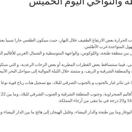
 والنواحي اليوم الخميس
ات الحرارة بعض الارتفاع الطفيف خلال النهار، حيث سيكون الطقس حارا نسبيا بعدد
سهول المتواجدة غرب الأطلس.
 منطقة طنجة، واللوكوس، والواجهة المتوسطية و الشمال-الغربي للأقاليم الجن
ي، فيما ستتساقط بعض القطرات المطرية أو بعض الزخات الرعدية، و التي ستكو
والمنطقة الشرقية و الريف، و ستمتد خلال الليلة الموالية إلى سواحل البحر الأب
عن تناثر غبار بالجنوب و بالجنوب-الشرقي للبلاد، مع تسجيل هبات رياح قوية نوعا م
بوغاز وما بين طنجة والدار البيضاء، وقليل الهيجان إلى هائج ما بين الدار البيضاء 