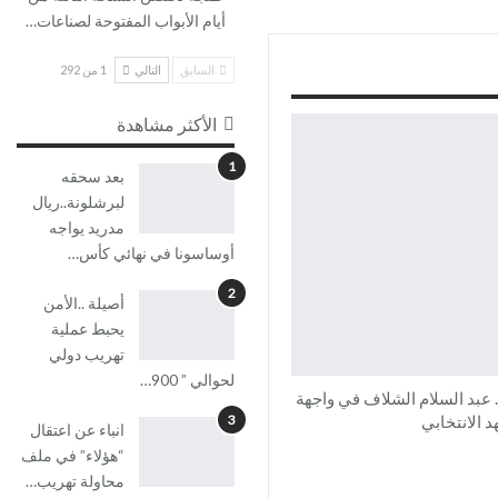
أيام الأبواب المفتوحة لصناعات…
السابق
التالي
1 من 292
الأكثر مشاهدة
1
بعد سحقه
لبرشلونة..ريال
مدريد يواجه
أوساسونا في نهائي كأس…
2
أصيلة ..الأمن
يحبط عملية
تهريب دولي
لحوالي ” 900…
 عبد السلام الشلاف في واجهة
3
 الانتخابي
انباء عن اعتقال
“هؤلاء” في ملف
محاولة تهريب…