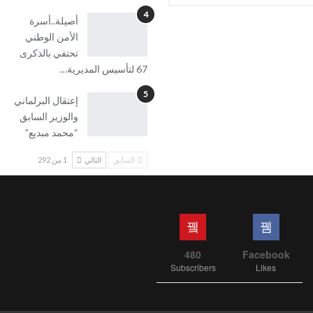
4
أصيلة..أسرة
الأمن الوطني
تحتفي بالذكرى
67 لتأسيس المديرية…
5
إعتقال البرلماني
والوزير السابق
“محمد مبديع”
السابق
التالي
1 من 292
480
Facebook
Subscribers
Likes