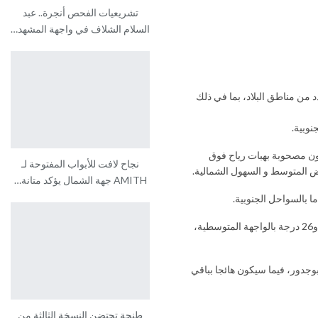
تشريعيات الفحص أنجرة.. عبد
السلام الشلاف في واجهة المشهد…
 من مناطق البلاد، بما في ذلك
وبية.
ن مصحوبة بهبات رياح فوق
نجاح لافت للأبواب المفتوحة لـ
يض المتوسط و السهول الشمالية.
AMITH جهة الشمال يؤكد متانة…
ا بالسواحل الجنوبية.
وستتراوح درجات الحرارة الدنيا، ما بين 25 و32 درجة بكل من شرق و جنوب الأقاليم الصحراوية، وجنوب المنطقة الشرقية و الجنوب-الشرقي للبلاد، وما بين 22 و26 درجة بالواجهة المتوسطية،
وبوجدور، فيما سيكون هائجا بباقي
طنجة تحتضن النسخة الثالثة من