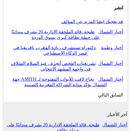
انشر
قد يعجبك ايضا
المزيد عن المؤلف
أخبار الشمال
طنجة..قائد الملحقة الإدارية 20 يشرف ميدانيًا
على حملة نظافة كبرى بسوق الوردة
أخبار وطنية
دكتوراه تستشرف ريادة المغرب بإفريقيا في
عصر الذكاء الاصطناعي
أخبار الشمال
تشريعيات الفحص أنجرة.. عبد السلام الشلاف
في واجهة المشهد الانتخابي
أخبار الشمال
نجاح لافت للأبواب المفتوحة لـ AMITH جهة
الشمال يؤكد متانة الشراكة المغربية الصينية
السابق
التالي
آخر الأخبار
أخبار الشمال
طنجة..قائد الملحقة الإدارية 20 يشرف ميدانيًا على
حملة نظافة…