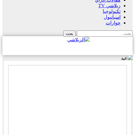
زيلاشي TV
تكنولوجيا
اسبانيول
حوارات