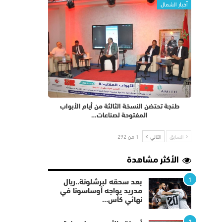
أخبار الشمال
طنجة تحتضن النسخة الثالثة من أيام الأبواب
المفتوحة لصناعات…
السابق
التالي
1 من 292
الأكثر مشاهدة
1
بعد سحقه لبرشلونة..ريال
مدريد يواجه أوساسونا في
نهائي كأس…
2