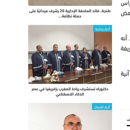
راس
بعض
طنجة..قائد الملحقة الإدارية 20 يشرف ميدانيًا على
حملة نظافة…
أخبار وطنية
أنه
يفة
نية
دكتوراه تستشرف ريادة المغرب بإفريقيا في عصر
الذكاء الاصطناعي
أخبار الشمال
لف