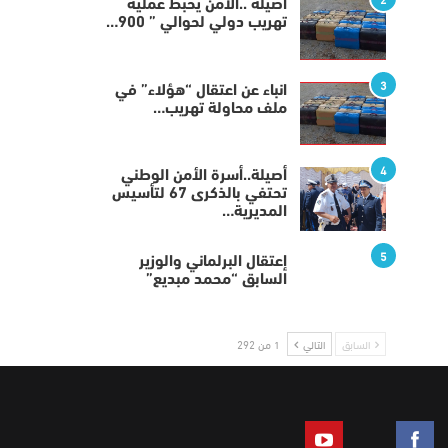
أصيلة ..الأمن يحبط عملية
تهريب دولي لحوالي ” 900…
3
انباء عن اعتقال “هؤلاء” في
ملف محاولة تهريب…
4
أصيلة..أسرة الأمن الوطني
تحتفي بالذكرى 67 لتأسيس
المديرية…
5
إعتقال البرلماني والوزير
السابق “محمد مبديع”
السابق
التالي
1 من 292