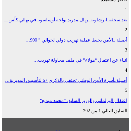
1
بعد سحقه لبرشلونة..ريال مدريد يواجه أوساسونا في نهائي كأس…
2
أصيلة ..الأمن يحبط عملية تهريب دولي لحوالي ” 900…
3
انباء عن اعتقال “هؤلاء” في ملف محاولة تهريب…
4
أصيلة..أسرة الأمن الوطني تحتفي بالذكرى 67 لتأسيس المديرية…
5
إعتقال البرلماني والوزير السابق “محمد مبديع”
السابق
التالي
1 من 292
من نحن