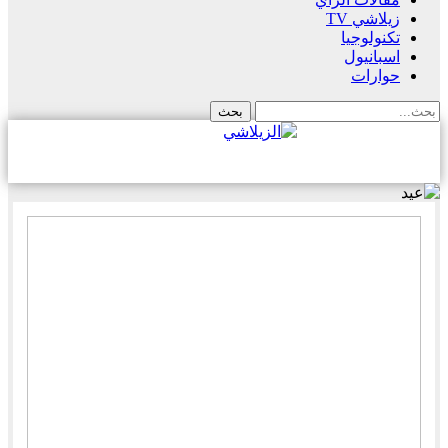
زيلاشي TV
تكنولوجيا
اسبانيول
حوارات