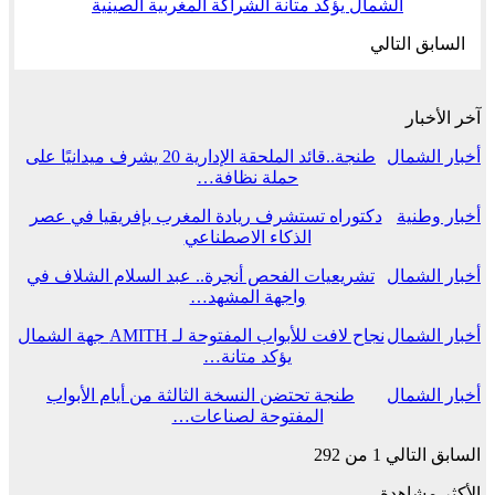
الشمال يؤكد متانة الشراكة المغربية الصينية
السابق
التالي
آخر الأخبار
أخبار الشمال
طنجة..قائد الملحقة الإدارية 20 يشرف ميدانيًا على
حملة نظافة…
أخبار وطنية
دكتوراه تستشرف ريادة المغرب بإفريقيا في عصر
الذكاء الاصطناعي
أخبار الشمال
تشريعيات الفحص أنجرة.. عبد السلام الشلاف في
واجهة المشهد…
أخبار الشمال
نجاح لافت للأبواب المفتوحة لـ AMITH جهة الشمال
يؤكد متانة…
أخبار الشمال
طنجة تحتضن النسخة الثالثة من أيام الأبواب
المفتوحة لصناعات…
السابق
التالي
1 من 292
الأكثر مشاهدة