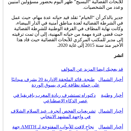
للأبحاث القضائية “البسيج” ظهر اليوم بحضور مسؤولين أمنيين
وعدد من الشخصيات.
جدير بالذكر أن “الخيام” تقلد قيد حياته عدة مهام، حيث عمل
في الشرطة القضائية لعدة مناطق أمنية في الدار البيضاء،
وكانت نهاية المطاف في الفرقة الوطنية للشرطة القضائية
حيث قضى فترة مهمة من حياته المهنية، إلى أن تمت ترقيته
إلى مدير للمكتب المركزي للأبحاث القضائية حيث قاد هذا
الأخير منذ سنة 2015 إلى غاية 2020.
انشر
قد يعجبك ايضا
المزيد عن المؤلف
أخبار الشمال
طنجة..قائد الملحقة الإدارية 20 يشرف ميدانيًا
على حملة نظافة كبرى بسوق الوردة
أخبار وطنية
دكتوراه تستشرف ريادة المغرب بإفريقيا في
عصر الذكاء الاصطناعي
أخبار الشمال
تشريعيات الفحص أنجرة.. عبد السلام الشلاف
في واجهة المشهد الانتخابي
أخبار الشمال
نجاح لافت للأبواب المفتوحة لـ AMITH جهة