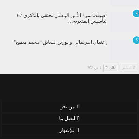
4
أصيلة..أسرة الأمن الوطني تحتفي بالذكرى 67
لتأسيس المديرية…
5
إعتقال البرلماني والوزير السابق “محمد مبديع”
السابق
التالي
1 من 292
من نحن
اتصل بنا
للإشهار