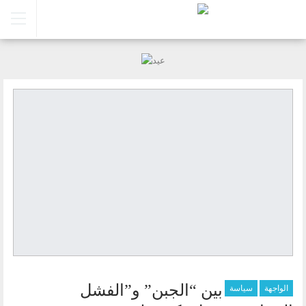
بين “الجبن” و”الفشل
الواجهة
سياسة