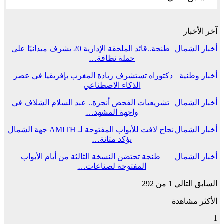
آخر الأخبار
أخبار الشمال
طنجة..قائد الملحقة الإدارية 20 يشرف ميدانيًا على
حملة نظافة…
أخبار وطنية
دكتوراه تستشرف ريادة المغرب بإفريقيا في عصر
الذكاء الاصطناعي
أخبار الشمال
تشريعيات الفحص أنجرة.. عبد السلام الشلاف في
واجهة المشهد…
أخبار الشمال
نجاح لافت للأبواب المفتوحة لـ AMITH جهة الشمال
يؤكد متانة…
أخبار الشمال
طنجة تحتضن النسخة الثالثة من أيام الأبواب
المفتوحة لصناعات…
السابق
التالي
1 من 292
الأكثر مشاهدة
1