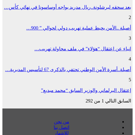
بعد سحقه لبرشلونة..ريال مدريد يواجه أوساسونا في نهائي كأس…
2
أصيلة ..الأمن يحبط عملية تهريب دولي لحوالي ” 900…
3
انباء عن اعتقال “هؤلاء” في ملف محاولة تهريب…
4
أصيلة..أسرة الأمن الوطني تحتفي بالذكرى 67 لتأسيس المديرية…
5
إعتقال البرلماني والوزير السابق “محمد مبديع”
السابق
التالي
1 من 292
من نحن
اتصل بنا
للإشهار