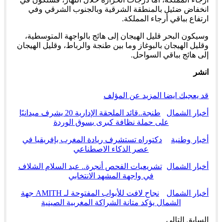
انخفاض ضئيل بالمنطقة الشرقية وبالجنوب الشرقي وفي
ارتفاع بباقي أرجاء المملكة.
وسيكون البحر قليل الهيجان إلى هائج بالواجهة المتوسطية،
وقليل الهيجان بالبوغاز وما بين طنجة والرباط، وقليل الهيجان
إلى هائج بباقي السواحل.
انشر
قد يعجبك ايضا
المزيد عن المؤلف
أخبار الشمال
طنجة..قائد الملحقة الإدارية 20 يشرف ميدانيًا
على حملة نظافة كبرى بسوق الوردة
أخبار وطنية
دكتوراه تستشرف ريادة المغرب بإفريقيا في
عصر الذكاء الاصطناعي
أخبار الشمال
تشريعيات الفحص أنجرة.. عبد السلام الشلاف
في واجهة المشهد الانتخابي
أخبار الشمال
نجاح لافت للأبواب المفتوحة لـ AMITH جهة
الشمال يؤكد متانة الشراكة المغربية الصينية
السابق
التالي