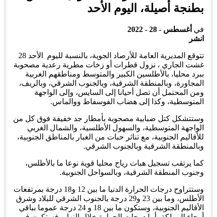
بطنجة أصيلة، اليوم الأحد
في
أغسطس - 28 - 2022
انشر
تتوقع المديرية العامة للأرصاد الجوية، بالنسبة لليوم الأحد 28
غشت الجاري ، نزول قطرات أو زخات مطرية رعدية مصحوبة
ببرد محليا، بالأطلسين الكبير والمتوسط ومناطقهم الغربية
المجاورة، وبالمنطقة الشرقية، وبالجنوب الشرقي، وبالريف،
ومن المحتمل أن تصل أحيانا إلى السايس، وإلى الواجهة
المتوسطية، وكذا إلى هضاب الفوسفاط ووالماس.
وستتشكل كتل ضبابية مصحوبة بأمطار جد خفيفة فوق كل من
الواجهة المتوسطية، والسهول الأطلسية، والشمال الغربي
للأقاليم الجنوبية، مع تناثر حبات من الغبار بالمناطق الجنوبية،
وبالمنطقة الشرقية وبالجنوب الشرقي.
كما يرتقب تسجيل هبات رياح محليا قوية نوعا ما بالأطلس،
وجنوب المنطقة الشرقية، وبالسواحل الجنوبية.
وستتراوح درجات الحرارة الدنيا ما بين 12 و18 درجة بمرتفعات
الأطلس، وما بين 23 و29 درجة بالجنوب الشرقي للبلاد وشرق
الأقاليم الجنوبية، وستكون ما بين 18 و 24 درجة عموما بباقي
أرجاء المملكة، أما درجات الحرارة خلال النهار، فستكون في