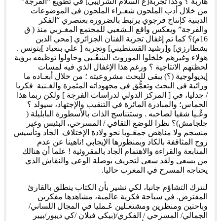
هاربة ؟ وكذا تجربة[ع السلام الشرايبي] في تطويع “الفرجة”
من خلال أدب الملحون شعـراء الملحون في الموضوعات
الدينية كإنتاج فرجوي يرتبط بالضرورة بعنصري “الفكر
والفرجة” ويعكس واقع الـشعبي للمجتمع المغـربي منذ ( ق
16م)؟ كما تم إغفال تجربة الفنان الجزائري [محي الدين
بشطارزي] و[رشيد القسنطيني] وتجربة [ علي بنعياد ]بتونس .
هؤلاء وغيرهم خلخلوا الموروث الشعْـبي وحاولوا توظيفه برؤية
لحظتهم الانتاجية ؟ ورغم هذا الإغفال الذي فيه لمسات
إيديولوجية (؟) يبقى للبحث مشروعيته ؛ من خلال أبعـاده ما
ورائية في البحث وتعمُّق في مجهوداته المثمرة والغـنية فكريا
/ جدليا، في [ المركز الدولي لدراسات الفرجة ] ولكن ربما هذا
الحماس؛ والمبادرة المائزة في التنقيب والإجتهاد، سيولد ؟
وعْـيا شقيا لصاحبه . وستتناسج الذات بالأسطورة البابليلة (
جلجامش)؟ نظرا للوضع الثقافي / المسرحي، البئيس وغير
منسجم ولا مناهض جمعَـويا نحو ولادة الإختلاف الجاد وتأسيس
روح المثاقفة بالكاد وبمنظورها الإيجابي !ناهينا عن عدم
المتابعة والقراءة والاهتمام الجاد بالمقروئية ! علما أن هنالك
من يسعى ولقد سعى لتحريف بوصلة الوعي والنقاش الذي
يحتاجه المسرح في المغرب حاليا.
لنترك التشاؤم جانبا، لكي نشير بأن الكتاب ينطلق بالقارئ
المفترض. في سياحة فكرية عالمية، مشاهدها مفكرين
وباحثين ومنظرين ومشتغـلين عَـمليا في المجال اللساني/
الجمالي/ المسرحي / الفكري/(بيكي فيلان /كي ديبور/بيير