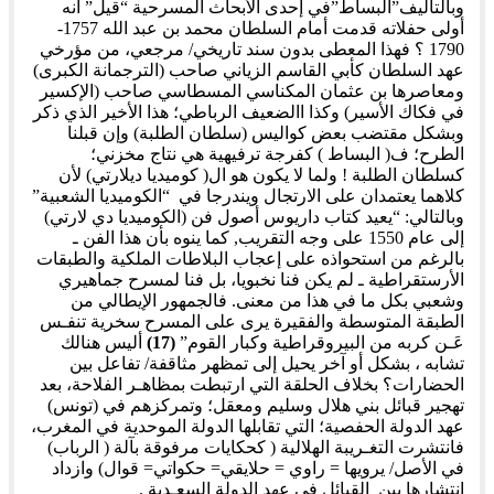
وبالتاليف”البساط”في إحدى الأبحاث المسرحية “قيل” أنه
أولى حفلاته قدمت أمام السلطان محمد بن عبد الله 1757-
1790 ؟ فهذا المعطى بدون سند تاريخي/ مرجعي، من مؤرخي
عهد السلطان كأبي القاسم الزياني صاحب (الترجمانة الكبرى)
ومعاصرها بن عثمان المكناسي المسطاسي صاحب (الإكسير
في فكاك الأسير) وكذا االضعيف الرباطي؛ هذا الأخير الذي ذكر
وبشكل مقتضب بعض كواليس (سلطان الطلبة) وإن قبلنا
الطرح؛ ف( البساط ) كفرجة ترفيهية هي نتاج مخزني؛
كسلطان الطلبة ! ولما لا يكون هو ال( كوميديا ديلارتي) لأن
كلاهما يعتمدان على الارتجال ويندرجا في “الكوميديا الشعبية”
وبالتالي: “يعيد كتاب داريوس أصول فن (الكوميديا دي لارتي)
إلى عام 1550 على وجه التقريب, كما ينوه بأن هذا الفن ـ
بالرغم من استحواذه على إعجاب البلاطات الملكية والطبقات
الأرستقراطية ـ لم يكن فنا نخبويا، بل فنا لمسرح جماهيري
وشعبي بكل ما في هذا من معنى. فالجمهور الإيطالي من
الطبقة المتوسطة والفقيرة يرى على المسرح سخرية تنفـس
عَـن كربه من البيروقراطية وكبار القوم”
(17)
أليس هنالك
تشابه ، بشكل أو آخر يحيل إلى تمظهر مثاقفة/ تفاعل بين
الحضارات؟ بخلاف الحلقة التي ارتبطت بمظاهـر الفلاحة، بعد
تهجير قبائل بني هلال وسليم ومعقل؛ وتمركزهم في (تونس)
عهد الدولة الحفصية؛ التي تقابلها الدولة الموحدية في المغرب،
فانتشرت التغـريبة الهلالية ( كحكايات مرفوقة بآلة ( الرباب)
في الأصل/ يرويها = راوي = حلايقي= حكواتي= قوال) وازداد
انتشارها بين القبائل في عهد الدولة السعـدية .