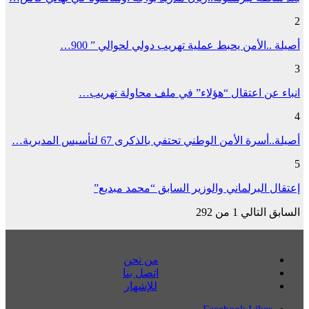
2
أصيلة ..الأمن يحبط عملية تهريب دولي لحوالي ” 900…
3
انباء عن اعتقال “هؤلاء” في ملف محاولة تهريب…
4
أصيلة..أسرة الأمن الوطني تحتفي بالذكرى 67 لتأسيس المديرية…
5
إعتقال البرلماني والوزير السابق “محمد مبديع”
السابق
التالي
1 من 292
من نحن
اتصل بنا
للإشهار