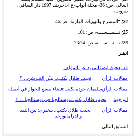
العالي، ص: 36- مجلة أبواب-ع 14خريف 1997 دار الساقي،
بيروت،
24)
“المسرح والهويات الهاربة” ص:146
25)
نـــفـــســـه، ص: 101
26)
نـــفـــســـه، ص: 73/74
انشر
قد يعجبك ايضا
المزيد عن المؤلف
مقالات الرأي
نجيب طلال يكتب.. بيـْن العَـربتين…؟
مقالات الرأي
سليمان جودة يكتب:فضاء يتسع للحوار في أصيلة
الواجهة
نجيب طلال يكتب..نوستالجيا في نوستالجيا… !!
مقالات الرأي
نجيب طلال يكتب.. بلخيري: بين النقد
والدراماتورجيا
السابق
التالي