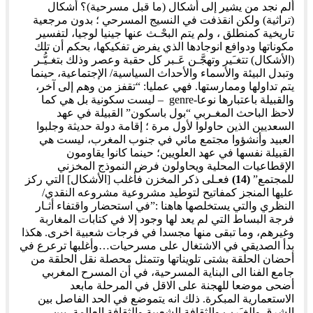
ألم نجد من يشير إلى أشكال (ما قبل مسرحية)؟ أشكال
(تراثية) ولكن انقذفت في النسيج المسرحي ؛ بدون مرجعية
تاريخية كمنطلق ، ولم يتم البحْـث عنها جينيا لوجيا، لتفسير
مكوناتها ودوافع انوجادها الذي يفرض تفكيكها، بحكم أن تلك
(الأشكال) تتغـَير وتهجَّـن عَـبر كل حقبة وعصر وذلك بتغـيُّـر
وتبدل البيئة والأسماء والأحداث السياسية/ الإجتماعية، حينما
يتم تداولها وممارستها. فهي عمليا: “تقفز من وهم إلى آخر،
والقبيلة باعتبارها نوعا-genre – ليست سكونية بل هي كما
لاحظ الباحث المغـربي “بول باسكون” القبيلة في عهد
السعديين الذين حاولوا لأول مرة ؛ إقامة دولة حديثة وجلبوا
العبيد وأنشؤوا مجتمع مائي في جنوب المغرب، ليست هي
القبيلة نفسها في عهد العلويين؛ حينما كانوا يقاومون
الإقطاعيات المحلية ويحاولون فرض النموذج المخزني
للمجتمع”
(14)
فعـلى ذكر المخزن فأغلب [الأشكال] التي ركز
عليها المنجز كمفاتيح لتوطيد مشروعية مشروعه النقدي/
النظري والتي يستخلصها هاهنا :”في استحضار واقتفاء أثـار
فرجة البساط التي لم يعد لها وجود إلا في كتابات المغاربة
وغيرهم، وما تبقى منها مجسدا في فرجات شعبية اخرى. هكذا
بدأ الصديقي في الاشتغال على مسرحيات…وأغلبها ترعرع في
أحضان الحلقة بشتى تلويناتها وتتمثل محصلة نقل الحلقة من
جامع الفنا الى البناية المسرحية، في أن المسرح المغربي
أضحى موضعا للهجنة على الاقل في المرحلة مابعد
الاستعمارية المبكرة. ذلك انه يتموضع في الحد الفاصل بين
الشرق والغـَرب والثقافة الشعبية والثقافة العالمة، بين