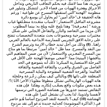
تبريرية، هذا مما لاشك فيه بحكم التعاقب التاريخي وتداخل
الأعـراق وهجرة الهويات من فضاء لآخـر. لتتشكل وتتبلور في
منظومة “الهجنة”التي استقبلها المسرح عن طواعية ؛ ورغم
هاته الحقيقة ف”خالد أمين” لم يحاول أن يوسع دائرة
مشروعه الماقبل الاستعمار ؛ لأسباب متعَـددة منطـلقها غياب
ورشة ” [معـرفية]” وهذا يلمح عليه ويلح به: بينما المطلوب
الآن مزيدا من التعاضد والتآزر والتفاعل الايجابي على شكل
مختبرات مسرحية ومجموعات بحث متعددة التخصصات تنفتح
على رحابة الافق التجريبي للممارسة الابداعية بالعالم العربي
راهنا..
(8)
وذلك من أجل تبديد خطاب الازمة وترميم الشرخ
بين النقد والمسرح. مما ظل ” خالد أمين” مرتبطا بما هو متاح
بين المسرح المغـربي والاستعمار؛ لأن من ضمن المفاهيم التي
يناقشها ( البينية) مما: “أضحى موضعا للهجنة على الأقل في
المرحلة الاستعمارية المبكرة؛ ذلك أنه يتموضع في الحد
الفاصل بين الشرق والغـرب والثقافة الشعبية والثقافة
العالمة؛ والفرجة الشعبية المفتوحة والبناية المسرحية
المنغلقة على ذاتها
(9)
وبالتالي كيف يمكن زعْـزعة وخلخلة
هاته الهويات الهاربةالتي تشكل منطوقا مقلوبا ( الآخر/ الأنا )؟:
هـذه بعض مكونات واقع يصعْـب إنكاره، وهكذا فإن هذه
النقائض تستمد جذورها من هشاشة الصورة التي نرسمها
لأنفسنا ولذوينا، لذا يجب أن نشتغل كثيرا على هذه
الهشاشة
(10)
كيف؟ بالنسبة للنقد المزدوج أساسا هُـو حاضر
في ( الذاكرة الموشومة) كجدلية جديدة تدعو إلى نقد مزدوج