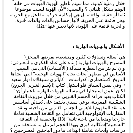
خلال زمنية كونية، مما سيتم تأطير الهوية/ الهويات في خانة
الوهم بشكل تلقائي ؟ والسبب: “لأن الهُوية ليست موضوعا
ثابتا أو حقيقة واقعة، بل هي إمكانية حركية تتفاعل مع الحرية،
وهي قائمة على الحرية، لأنها إحساس بالذات والذات حُـرة،
والحرية قائمة على الهُوية، لأنها تعبير عنها”
.(12)
الأشكال والهـويات الهاربة :
هي أسئلة وتساؤلات كثيرة ومتشعبة، يفرضها المنجز (
المسرح والهويات الهاربة ) بناء على غناه الفكري والمعـرفي؛
وإن لم يثر بين أسطره مسألة ( الأقـليات) التي هي السبب
الأساس في تمظهر أبحاث تجاه “الهويات الهجينة” التي أنشأها
التاريخ الاستعماري؛ كدراسات – كاياتري سبيفاك/ إدوار سعيد
/ وفي نفس السياق فلو استغل كتاب (الإسم العَـربي الجريح)
لكان أعمق استبحارا في مسألة الهويات الهاربة باعتبار أن: ”
الكتاب يعيد قراءة الجسم العَـربي من خلال موروث الثقافة
الشعْـبية المغربية، بوعي نـقدي يعْـتمد على بُعـديْن أساسيين
هما نقد المفهوم اللاهوتي للجسم العَـربي من ناحية، ونـقد
المقاربات الإثنولوجية التي تتعامل مع الثقافة الشعبية تعاملا
خارجيا ومتعاليا من ناحية ثانية”
(13)
والحقيقة أن الثقافة
“الشعبية”إشكالية كبرى وبهذا الحجم لم تنل ما تستحقه من
دراسات وأبحاث شاملة !لهذاف ما دور الباحثين المسرحيين ؟