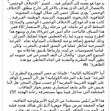
يدعونا هو نفسه إلى التفكير فيه… لنَسمِ ” الإختلاف الوحشي”
بالانفصال الزائف الذي يقذف بالآخر إلى خارج مطلق. الإختلاف
الوحشي” يؤدي بشكل حتمي إلى ضلال الهويات المجنونة:
الثقافوية، التاريخوية، القوموية، التزمتية، الوطنية، العِـرقية،…
كانت هذه الدعوة إلى الاختلاف الوحشي ( الوحشي والساذج)
السخط الذي لم نتأمله؛ في مرحلة زوال الاستعمار”
(5)
ففي
هذا السياق، فالباحث خالد أمين في (ص84) يجاري وينتهج هذا
الطرح ويثبته بدوره لما رآه الخطيبي صوابا لتفكيك التمركز.
وذلك لتحقيق إضافة نوعية للخطابات المتداولة تجاه ‘ الفرجة’
المسرحية لتتأطر عمليا في النسق النقدي بالمغرب، ولكن
قياسا لخصوصيات حركيته، وارتباطا بعٌـمق تفاعلاته مع
المنتوج الفرجوي: “والحال أن النقد المسرحي في عمومه لم
يطور آليته النظرية والنقدية في اتجاه التعاطي مع هذه
الظاهرة”.
(6)
أما *الإشكالية الثانية* ؛ فلماذا تم حصر المشروع النظري ل”
الفرجة” فيما بعْـد المرحلة الكوليانية؟ هل لأن المسرح كوافد
على الهوية العَـربية/ المغربية؟ أو حسب سؤال المنجز: هل لأننا
نعـيش في عالم مابعد استعماري مفعم بحوار الثقافات
المختلفة التي تتداخل فيما بينها مستشرفة رحابة الهجنة ؟
(7)
هذا الأمر لـيْس مستبعَـدا من الزاوية الأنتربولوجية الثقافية،
فهاته الحقيقة تفرض سؤالا جوهريا ألـَمْ تكن هنالك هجنة قبلية
في الموروث الثقافي العَـربي/ المغـربي؟ بدون تخريجات