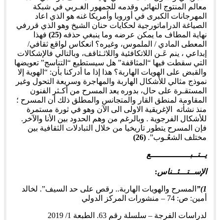
معالم المنتوج النهائي وقدمه للجمهور الغـربي في شبكة
المهرجانات الكبرى في أوروبا وأمريكا غنه هو الذي اعاد
الصياغة الدراماتورجية لحكايات حنان الشيخ وهو الذي قررفي
نهاية المطاف ما يمكن عرضه وما ينبغي حذفه
(25)
فهذا
المعطى المادي / الملموس، وغيره؟ انعكاس لواقع ثقافي/
إبداعي ، ينم عَـن اللاتكافئية واللاثـثاقف، وبالتالي فالإشكالات
التي سقطت فيها “المثاقفة” هل سيستطيع “التناسج” تعويضها
والقبض على الهويات الهاربة؟ هذا إذا ما أدركنا بأن: “الهوية إلا
نموذج مثالي للأشكال الهاربة والمهاجرة وسريعة التحول وغير
المستقـرة على حال، بدوره يعد المسرح من أكـثر الفنون
المقاومة لمنطق القار والمتجانس والمطلق ذلك أن المسرح ؛
منذ نشأته الإغريقية الاولى الى الآن وهو في ثورة مستمرة
للأشكال الفرجوية . وبالرغم من وهم الحدود بين الأنا والآخر.
فإن المسرح يتطور تاريخيا من خلال التبادلات الثقافية بين
مختلف الشعُـوب”.
(26)
يــتــبــــــــــــــــع
الإســتـــئــناس
:
1)”
المسرح والهويات الهاربة.. رقص على حد السيف”. لخالد
أمين: ص: 74 – منشورات المركز الدولي
لدراسات الفرجة – سلسلة رقم 63. الطبعة 1/ 2019