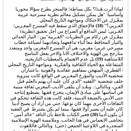
لماذا أثرت هَـذا؟ بكل بساطة؛ فالمنجز يطرح سؤالا محوريا
وأساسيا: “هل يمكن تشكيل معالم نظرية مسرحية عربية
بمعْـزل عن الاحتكاك ومواجهة التاريخ المحلي
الغـربي؟”
(18)
فالإخفاق الذي سقط فيه المسرح المغـربي/
العَـربي؛ ليس التدافع أو الصراع من أجل تحقيق (نظرية)
بمعْـزل عن ركام من النظريات “الغـربية”بين : التيار الحداثي
والتيار المحافظ معا أثناء تدافعهما وتجاذبهما لصياغة خطاب
مسرحي عربي/ مغربي، هي أن المسرح المغربي واحد ومتعدد
متأرجح بين الهوية والاختلاف الانا والاخر بفعل التناسج
اللامتناهية
(19)
بل عدم الاهتمام بالمعطيات التاريخية،
المتفاعلة مع الحياة الثقافية والفكرية ومواجهة التاريخ المحلي
/ القطري، المتهجن بمفاهيم عقائدية ولاهوتية ،باعتبارأن
شخصية الأديب والمؤرخ المغـربي في الواقع كانت منزوية
خلف شخصية “الفقيه “الذي كان عليه أن يهتم بالعلم قبل
الفـن، وبالتالي:.. وبعْـد أن يتلقى الأديب المغربي ثقافة مبنية
في أساسها على مبادئ الإيمان، يتخرج فقيها يصطبغ إنتاجه
حتى الأدبي بالصبغة الدينية، فلقد كانت هذه الثقافة تتحكم في
الثقافات الأخرى مهما كان نوعها، حتى من أراد أن يصبح أديبا
كان عليه أن يصير أولا فقيها، بينما لم يكن يشترط في الفقيه
أن يكون أديبا
(20)
فعبر الكتاب نلاحظ بأن الناقد “خالد أمين ”
يتحاشى الانغماس في هذا الجانب، وملامسة الهوية الإسلامية
المتجذرة في اللاوعينا الجمعي (حتى) وبالتالي فاللاهوت