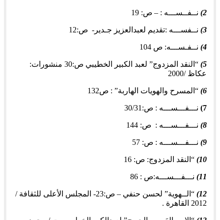
2)
نــفــســـه : – ص: 19
3)
نــفســـه :تقديم لعبدالعزيز جـدير- ص:12
4)
نــفـســـه: ص 104
5)
“النقد المزدوج” لعبد الكبير الخطيبي ص:30 منشورات:
عكاظ /2000
6)
“المسرح والهويات الهاربة” : ص132
7)
نـــفـــســـه : ص:30/31
8)
نـــفـــســـه : ص: 144
9)
نـــفـــســـه : ص: 57
10)
“النقد المزدوج: ص: 16
11)
نـــفـــســـه:ص : 86
12)
“الــهوية” لحسن حنفي – ص:23- المجلس الأعلى للثقافة /
2012 القاهرة .