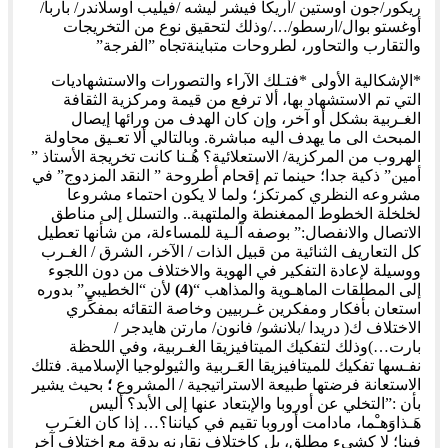
ريكور/جون اوستين /أريكا فيشر ليشه /فيليب اوسلاندر/ باربا/
أوغستو بوال/ارسطو/…/وذلك لتحقيق نوع من التخريجات
والتقارب والتحاور، لطروحات متباينةتجاه ”الفرجة”
*الإشكالية الأولى *فتـلك الآراء والتصورات والاستشهاديات
التي تم الاستشهاد بها، ألا ترفع من قيمة ومركزية الثقافة
الغـربية بشكل أو آخر، وإن كان الهدف من ورائها إيصال
المبحث الى ما يهدف اليه مباشرة. وبالتالي ألا تعـيق محاولة
الهروب من المركزية/ الاستعلائية؟ هُـنا كانت تخريجة الأستاذ ”
أمين” ذكية جدا؛ حينما تم إقحام أطروحة ” النقد المزدوج” في
مشروعه النظري كمرتكز؛ ولما لا يكون احتماء مشروعا
لخلخلة الخطوط الممغنطة والملتهبة.. والتسلل إلى مناطق
الاتصال والانفصال:” بوصفه آلـية للمساءلة، من شأنها تعطيل
كل التعاريف الثنائية من قبيل الذات / الآخر، الشرق / الغـرب
ووسيلة لإعادة التفكير في الهوية والاختلاف من دون اللجوء
إلى المطلقات الماهـوية والمذاهب “
(4)
لأن “الخطيبي” بدوره
استعان بأفكار ومفكرين غـربيين وخاصة التقائه بمفكِّري
الاختلاف ك( دريدا /بلانشو/ فانون/ مارتن هايدجر /
بارت…)وذلك لتفكيك الميتافيزيقا الغـربية، وفي اللحظة
نفـسها تفكيك للميتافيزيقا العَـربية والثيولوجيا الإسلامية. فتلك
الاستعانة فرضتها طبيعة الاستراتيجية / المشروع
؛
بحيث يشير
بأن :”التخلي عن أوروبا والإبتعاد عنها إلى الأبد؟ أليس
هَـذاوَهـْما، مادامت أوروبا تقيم في كياننا؟… إذا كان الغـَرب
فينا؛ لا كشيء مطلق، بل كاختلاف نقارنه بدقة مع اختلاف آخر