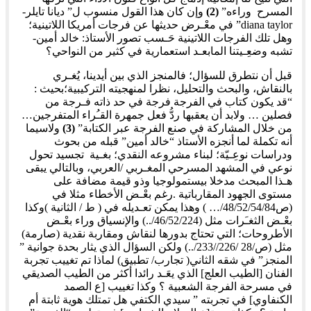
المسرح وراءه”
(
2
)
وإن كان هذا القول منسوب ل” ديانا تايلر-
diana taylor” في معْـرض حديثها عن فرجات أمريكا اللاتينية؛
وهل تلك الفرجات اللاتينية حَـسب تصور الأستاذ: خالد أمين-
تشبه وضعِـيتنا المابعـد استعمارية في كثير من النواحي؟
قبل أن نتطرق للسؤال؛ فالمنجز الذي بين أيدينا، يُغـري
بالنقاش، والبحث والتحليل، نظرا لمنهجيته التركيبية؛بحيث :
“قد يكون كتاب في الفرجة فرجة في حد ذاته فـرجة من
فصلين … ولابد أن يعقبها ردُّ فعل جمهرة القـُراء المتفرجين…
من خلال المشاركة في صنع الفرجة عبر الكتابة”
(3)
ولاسيما
أنه تكملة لما أنجزه الأستاذ “خالد أمين” قبله من بحوث
ودراسات نوعِـيّة؛ لبناء مشروعه النقدي؛ بغـية تجسيد تحول
نوعي في المشهد المسرحي المغـربي /العربي، وبالتالي يبقى
هـذا المبحث مدخلا بيستمولوجيا وذو قيمة مضافة على
مستوى الجهود المقارباتية .رغم بعْـض الأخطاء مثلا في
(ص48/52/54/84/… ) وهذا يمكن تعـديله في ( ط / الثانية )وكذا
بعْـض الثغـَرات مثل (46/52/224/..) والإنسياق وراء بعْـض
الأطروحات؛ التي تحتاج بدورها لنقاش ومقاربة نقدية (صارمة)
مثل (ص/28 /226//233/..) ولكن السؤال الذي يثار بحدة جوانية ”
المنجز” في شقه الثاني( تجارب/ تطبيق) لماذا تم تغييب تجربة
الفنان [الطيب العلج] الذي يعَـد رائدا أكثر من الطيب الصديقي
في مسرحة الفرجة الشعبية ؟ وكذا تغييب [ع الصمد
الكنفاوي] في تجربته ” سيدي الكتفي هل تمتلك هوية ثابتة أم