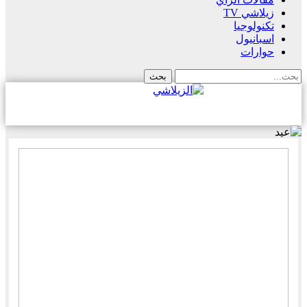
زيلاشي TV
تكنولوجيا
اسبانيول
حوارات