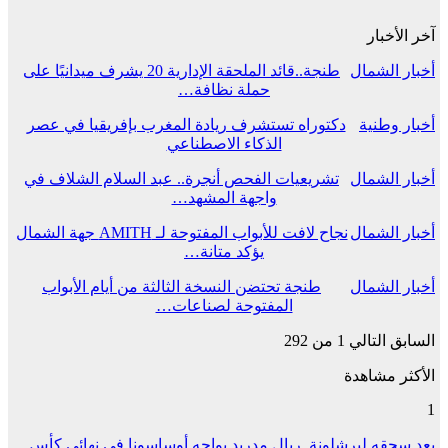
آخر الأخبار
أخبار الشمال
طنجة..قائد الملحقة الإدارية 20 يشرف ميدانيًا على
حملة نظافة…
أخبار وطنية
دكتوراه تستشرف ريادة المغرب بإفريقيا في عصر
الذكاء الاصطناعي
أخبار الشمال
تشريعيات الفحص أنجرة.. عبد السلام الشلاف في
واجهة المشهد…
أخبار الشمال
نجاح لافت للأبواب المفتوحة لـ AMITH جهة الشمال
يؤكد متانة…
أخبار الشمال
طنجة تحتضن النسخة الثالثة من أيام الأبواب
المفتوحة لصناعات…
السابق
التالي
1 من 292
الأكثر مشاهدة
1
بعد سحقه لبرشلونة..ريال مدريد يواجه أوساسونا في نهائي كأس…