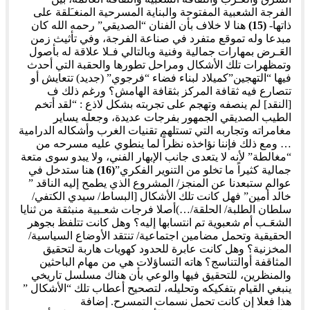
الفرجة الشعبية المفتوحة والبناية المسرحية المنغـَلقة على
ذاتها-
(15)
هنا لا خلاف بأن الفنان “الصديقي” رحمه الله كان
مبدعا وله تموقع متفرد في صناعة الفرجة، وفي تأثيث زمن
العَـرض بمهارات جمالية وفنية وبالتالي فـلا علاقة له بأصول
وتمظهرات تلك الأشكال ومراحل تطورها والحقبة التي أحدث
فيها “التهجين”كميلاد لبناء فضاء “فرجوي” (جديد) تتعايش أو
تتصارع فيه ثقافة المركز بثقافة الهامش؟ ورغم ذلك ف
[النقد] لم ينصفه وتهجم على تجربته بشكل لاذع : “لقد أتخم
الطيب الصديقي الجمهور بفرجات عديدة، وجعله يساير
مغامراته وتجاربه التي تستلهم تقنيات الغرب وأشكاله الدرامية
… ومع ذلك فإننا نؤاخذه نظراً لما ينطوي عليه مسرحه من
“مغالطة” لأنه لا يتعدى جانب الإبهار الفني، ولا يبدو سوى متعة
جمالية كثيراً ما تخلو من التنوير الفكري”
(16)
هنا ستدخل في
عوالم ستبعدنا عن المنجز/ المشروع الذي يطمح إليه الناقد ”
خالد أمين” فهل كانت تلك الأشكال [البساط/ سيدي الكتفي/
سلطان الطلبة/ الحلقة/…)أصلا فرجات شعـبية منبثقة من ثنايا
الشعَـب أم شعبوية تم انتسابها إليه؟ وهل كانت تتلفظ بجوهر
الحقيقية وتحمل مضامين اجتماعية/ تنتقد الأوضاع السياسية/
المخزنية؟ وهل كانت عابرة للحدود كهويات هاربة لتحقيق
المثاقفة أوالتناسج؟ هاته التساؤلات هي من مهام الباحثين
والمنظرين، للتحقيق فيها والوعي بأن هناك مسلسل تاريخي
ينبغي القيام بتفكيكه وتحليله، لتصحيح أعطاب تلك “الأشكال ”
هذا فعلا إن كانت تحمل نسمات التمسرح. إضافة