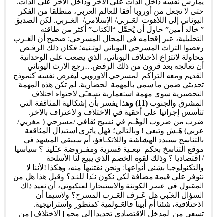
يمارس نفسه داخل الذات على الآخر وداخل الآخر على الذات.
حتى لا تجعل من أوروبا أفقا للعالم العربي، منطلقا من الفكر
اليوناني إلى اللاهوت العَـربي/ الإسلامي/ الغـربي. لكن الصديق
” خالد أمين” حاول أن يُحمِّل “الكتاب” أكثر من طاقته
التحليلية، عبر إقحامه في المجال المسرحي: صحيح أن العَـرب
رفضوا التراث المسرحي اليوناني لوثـنيه؛ فكان ذلك الرفـض
محاولة لانتزاع الاختلاف اليوناني، الذي يصعب على الوحدانية
أن تعالجه بعد قرون من ذلك الرفض…رجع الارث اليوناني
القديم ومعه التراكم المسرحي الاوروبي ليفرض نفسه كنموذج
تحديثي ضمن ما سمي بالمهمة الحضارية. لم تكن هذه المهمة
التحضيرية سوى مهمة استعمارية تسعـَى لاحتواء اختلاف
المشرق والجنوب
(11) و
هذا يفسر بأن إشكالية المثاقفة التي
تتأسس إجرائيا على أحقية في الاختلاف والاعتراف بالآخر.
ضرب من ضروب الوهْـم في نسيج ثقافي /مسرحي ( مغربي/
عربي) هَـش وتبعي ! وبالتالي؛ فهل ياترى استبدال المثاقفة
بالتناسج سيبدد الهشاشة واللاتكـافؤ، أم سيبقي المشهد في
موقع التناسخ بحكم تبعـية قسرية ومفـروضة عـَلينا ؟ سياسيا
/ اقتصاديا ؟ وذلك لقوة الخصم الذي يبيع لنا الأسلحة
والتكنولوجيا بشتى أنواعها؛ ونحن نقتنيها منه، وهكذا !لأننا لا
نتوفر على قيمة مضافة لكي نكون نـَدا للنـد؟ وقبل هذا هل من
المقبول في عصر الكوننة والاستبحارا لعنكبوتي، أن نعيد ذاك
السؤال الغـَبي هل عَـرف العَـرب المسرح؟ ولاسيما أن
الاختلافية، شئنا أم أبينا فالعَـولمية كمنظور واستراتيجية.
تسعى من المدخل الاقتصادي تحديدا إلى محو [ الاختلاف] من