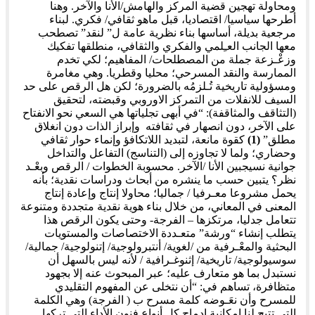
ومحاولة تهجين قضية المركز والهامش/الأنا والآخر. وهنا
أطرحها سياسيا/ اقتصاديا، قبل ماهو ثقافي/ فكري. لبناء
مرجعية بديلة، أساسها بناء نظرية عامة ل” لنقد” تصطحب
معها الجانب العـِلمي والفكري والثقافي، منطلقها تفكيك
وزعْـزعة جملة من المصطلحات/ المفاهيم؛ لكي تخدم
الممارسة والنقد المسرحي؛ محليا وقطريا. وهي مغامرة
ومسؤولية تاريخية تُـلزمُه بالضرورة؛ لكن هل الرقص على حد
السيف للانفلات من التمركز الاوروبي وقبضته، لتحقيق
(التثاقف والمثاقفة): “في أبهى تجلياتها هي السعي نحو الانفتاح
على الآخر، دون انصهار في ثقافته وإبراز الذات دون انغلاق
مطلق”
(1)
كقوة مانعة، لتبديد اللاتكافؤ وإنماء حوار ثقافي
وحضاري؛ ولما لا تجاوزه إلى (التناسج) التفاعل والتداخل
جوانية نسيجبين الأنا /الآخر. محسوبة الخطوات / الرقص وبعْـد
نظر؟ يتبين حسب ما ينشره من أبحاث ودراسات نقدية؛ بأنه
يحمل مشروعا معـرفيا / جماليا؛ محاولا إنتاج وإعادة إنتاج
المعنى في المعاني، من خلال بناء هوية نقدية متجددة ومتنوعة
تتعامل جدليا، مرتكزها – الفرجة- وحتى يكون الرقص هذا
يتطلب إنشاء “ورشة” متعـددة الاختصاصات والمستويات
البحثية والمعْـرفية من /لغوية/ أنتبرولوجية/ إتنولوجية/ جمالية/
سوسيولوجية/ تاريخية/ إثنوغـرافية / لأنه ليس بالسهل أن
نستبدل بما هو متعارف عليه؛ عبر المبحوث عنه إلا بجهود
متظافرة، تساهم في: “أن نتخلى عن المفهوم التقليدي
للمسرح وأن نعَـوضه كلمة مسرح ب ( الفرجة) وهي الكلمة
التي تتيح لنا إمكانية إدماج كل أنواع فنون الأداء التي تركها