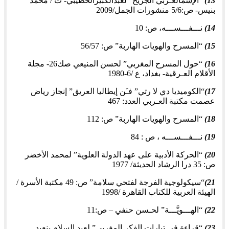
13)
“الإسمالعَـربي الجريح” لعبدالكبيرالخطيبي- ت / محمد
بنيس- ص:5/6 منشورات الجمل/2009
14)
نـــفـــســـه، ص: 10
15)
“المسرح والهويات الهاربة” ص: 56/57
16)
“حول المسرح المغربي” لحسن المنيعي صك26- مجلة
الأقلام العـرقية- بغداد، ع /6-1980
17)
“الكوميديا دي لا رتي” فـَن إيطاليا العريق” إنجاز رياض
عصمت مكتبة العـربي العدد: 467
18)
“المسرح والهويات الهاربة” ص: 112
19)
نـــفـــســـه ، ص : 84
20)
“الحركة الأدبية على عهد الدولة العلوية” لمحمد الأخضر
ص: 35 درا الرشاد الحديثة/ 1977
21)
“سيكولوجية الفرجة لفتحي سلامة” ص: 49 مكتبة الأسرة /
الهيئة العربية للكتاب القاهرة /1998
22)
“الهـــويَّـــة” لحـسن حنفي – ص:11
23)
“قراءة في تيارات الفكر المغربي” لعبد السلام بنعبد