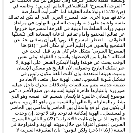
وسلطة الفقيه تحضر عـرضا وفي غموض بين ثنايا الحديث عن
” الفرجة/ المسرح/ المثاقفة/في العالم العَـربي؛ وخاصة في
(ص/15/206) ولولا هاته الحقيقة لما: “اشرأبت المعارضة
بأعناقها مرة أخرى. ضد المسرح العربي الذي لم يكن قد تمالك
نفسه واعتمد على ذاته واتهمت الفنانين بالتهاون في مراعاة
دينهم ورأت السلطات الدينية في الفرجة المسرحية خروجا
عن تقاليدِ المجتمع وأمام تفاقم الدعاية المضادة التي تـَشنـُّها
الطوائف… اضطر المسرح العَـربي؛ إلى أن يسعَـى بحثا عن
التشجيع والعـون في إقليم آخـر أو مكان آخـر “
(21)
هنا
المسرح[ العَـربي] بشكل عام كان هاربا قبل البحث عن
أشكاله ؟ هاربا من الإضطهاد واستبداد الفقهاء !وفي نفس
الوقت يبحث عن هويته! ولهذا لايمكن القبض على الهوية إلا
عبر تفكيك التاريخ وحمولته، لأن التاريخ هو مسكن الإنسان
ومنبت هويته المتعددة، وإن كانت اللغة مكون رئيس في
تشكيل هُـوية الشعوب، تبقى الهوية حقل متعدد الأبعاد ذو
طبيعة جدلية، يضم متناقضات واختلافات تتحرك داخل عملية
صيرورة. باعتبارها ظاهرة كونية إنسانية من صنع الأفـراد: “هي
موضوع إنساني خالص؛ فالإنسان ينقسم على نفسه وهو الذي
يشعُـر بالمفارقة والتعالي أو القسمة بين ماهو كائن وما ينبغي
أن يكون بين الواقع والمثال بين الحاضر والماضي بين الحاضر
والمستقبل…الهوية إمكانية قد توجد وقد لا توجد، إن وجدت
فالوجود الذاتي وإن غابت فالاغتراب”
(22)
وبالتالي فالمسرح
العـربي ؛ يعيش اغترابا من خلال هويته الهاربة والمتراوحة في
البينية ( الآنا / الآخر) ولكن لنؤمن:” بأن المعْـرفة العـربية لا