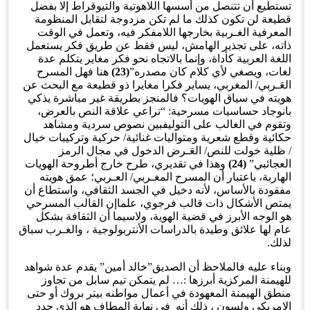
تستطيع أن تتنصل من أسسها اللاهوتية والتيوقراط إلا بفضل
قطيعة لن تكون كذلك ما لم تكن مزدوجة لتقابل المنظومة
المعرفية الغـربية بخارجها اللامفكر فيه، وتعمل في الوقت
ذاته، على تجذير الهامش، ليس فقط عن طريق فكر يستعمل
اللغة العربية كأداة، وإنما بالاتجاه نحو فكر مغاير يتكلم عدة
لغات، ويصغي لأي كلام كان مصدره”
(23)
هنا فهل المسرح
العَـربي/ المغربي، يساير فكرا مغايرا ذو قطيعة مع البحث عن
هويته في سياق الهويات؟ فالمنجز بطريقة غير مباشرة يذكي
بانوجاد حساسيات مسرحية: “تراعي علاقة النص بالعرض،
وتقوم في الغالب على التوليفبين نصوص سردية ومشاهد
حكائية وقطع شعرية ومتواليات غنائية/ حركية وتركيبات خيال
/ ظلية خولت للنص/ العَـرض الدخول في مجال الرمز
العجائبي”
(24)
وهذا في تقديري، طرح خارج أطروحة الهويات
الهاربة، باعتبار أن المسرح المغـربي/ العـربي؛ عمق هويته
مفقودة بالأساس، لأنه دخيل في الجسد الثقافي، واستطاع أن
يمتص الأشكال ذات قالب فرجوي، علماإن القالب المسرحي
هو الوجه الأبرز في قضية الهوية، ولاسيما أن الثقافة بشكل
عام لها علائق وطيدة بالدراسات الأنتربولوجية ، والغـرب سباق
لذلك.
وبناء عليه فالملاحظ أن الصديق”خالد أمين” يقدم عدة شواهد
للهيمنة المركزية أبرزها :… لم يتمكن تيم سابل من تجاوز
منطق الهيمنة المعهودة في أعمال مواطنه بيتر بروك أو حتى
الامريكي ولسون ، ذلك أنه في نهاية المطاف هو الذي حدد