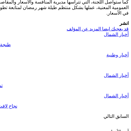
كما ستواصل اللجنة، التي تترأسها مديرية المنافسة والأسعار والمقاص
العمومية المعنية، عملها بشكل منتظم طيلة شهر رمضان لمتابعة تطور 
في الأسعار.
انشر
قد يعجبك ايضا
المزيد عن المؤلف
أخبار الشمال
طنجة..قائد الملح
أخبار وطنية
أخبار الشمال
تش
أخبار الشمال
نجاح لافت للأبواب المفتوح
السابق
التالي