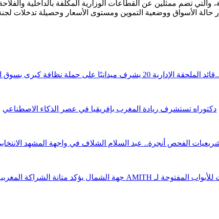
ة، والتي تضم ممثلين عن القطاعات الوزارية المكلفة بالداخلية والفلا
حالة الأسواق ووضعية التموين ومستوى الأسعار وحصيلة تدخلات لجنة ا
قة الإدارية 20 يشرف ميدانيًا على حملة نظافة كبرى بسوق الوردة
دكتوراه تستشرف ريادة المغرب بإفريقيا في عصر الذكاء الاصطناعي
ريعيات الفحص أنجرة.. عبد السلام الشلاف في واجهة المشهد الانتخاب
ة لـ AMITH جهة الشمال يؤكد متانة الشراكة المغربية الصينية