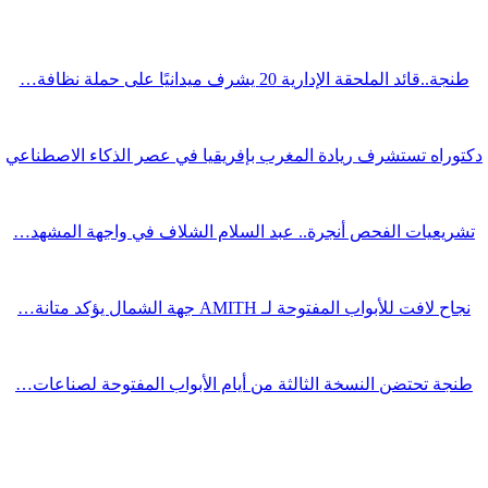
طنجة..قائد الملحقة الإدارية 20 يشرف ميدانيًا على حملة نظافة…
دكتوراه تستشرف ريادة المغرب بإفريقيا في عصر الذكاء الاصطناعي
تشريعيات الفحص أنجرة.. عبد السلام الشلاف في واجهة المشهد…
نجاح لافت للأبواب المفتوحة لـ AMITH جهة الشمال يؤكد متانة…
طنجة تحتضن النسخة الثالثة من أيام الأبواب المفتوحة لصناعات…