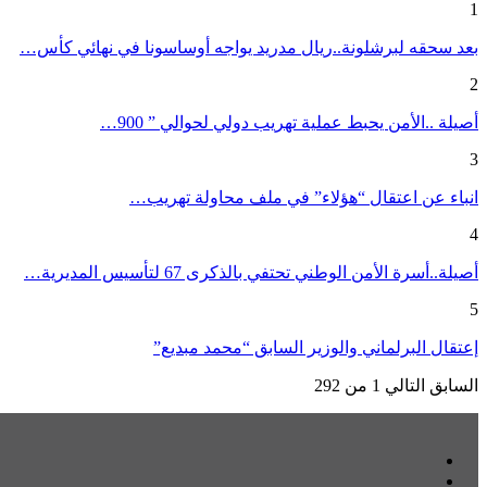
1
بعد سحقه لبرشلونة..ريال مدريد يواجه أوساسونا في نهائي كأس…
2
أصيلة ..الأمن يحبط عملية تهريب دولي لحوالي ” 900…
3
انباء عن اعتقال “هؤلاء” في ملف محاولة تهريب…
4
أصيلة..أسرة الأمن الوطني تحتفي بالذكرى 67 لتأسيس المديرية…
5
إعتقال البرلماني والوزير السابق “محمد مبديع”
السابق
التالي
1 من 292