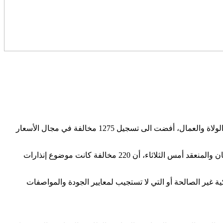
أفادت مديرية المنافسة والأسعار والمقاصة، التابعة لوزارة الاقتصاد والمالية، بأن تدخلات اللجن المختلطة للمراقبة التي يشرف عليها السادة الولاة والعمال، أفضت الى تسجيل 1275 مخالفة في مجال الأسعار
وأوضحت اللجنة الوزاراية المكلفة بتتبع وضعية التموين ومستوى الأسعار وعمليات المراقبة، في بلاغ لها حول الاجتماع الثاني خلال شهر رمضان والمنعقد أمس الثلاثاء، أن 220 مخالفة كانت موضوع إنذارات
اللجان المختلطة في الفترة نفسها بحجز وإتلاف حوالي 18.85 طن من المواد الاستهلاكية غير الصالحة أو التي لا تستجيب لمعايير الجودة والمواصفات