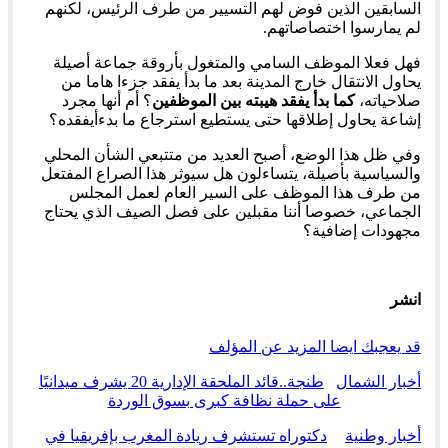
السابقين الذين فوض لهم التسيير من طرف الرئيس، لكنهم
لم يمارسوا اختصاصاتهم.
فهل فعلا الموظف السامي والمتغول بأروقة جماعة أصيلة
يحاول الانتقال خارج المدينة بعد ما بدأ يفقد جزءا هاما من
صلاحياته،
كما بدأ يفقد هيبته بين الموظفين
؟ أم أنها مجرد
إشاعة يحاول إطلاقها حتى يستطيع استرجاع ما بدءأيفقده؟
وفي ظل هذا الوضع، أصبح العديد من متتبعي الشأن المحلي
والسياسية بأصيلة، يتساءلون هل سيوثر هذا الصراع المفتعل
من طرف هذا الموظف على السير العام لعمل المجلس
الجماعي، خصوصا أننا مقبلين على فصل الصيف الذي يحتاج
مجهودات إضافية؟
انشر
قد يعجبك ايضا
المزيد عن المؤلف
أخبار الشمال
طنجة..قائد الملحقة الإدارية 20 يشرف ميدانيًا
على حملة نظافة كبرى بسوق الوردة
أخبار وطنية
دكتوراه تستشرف ريادة المغرب بإفريقيا في