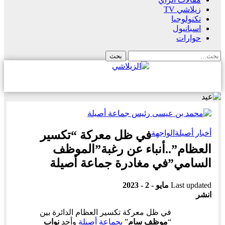
زيلاشي TV
تكنولوجيا
اسبانيول
حوارات
أخبار أصيلة
الواجهة
في ظل معركة “تكسير
العظام”..أنباء عن رغبة”الموظف
السامي”في مغادرة جماعة أصيلة
Last updated
مايو - 2 - 2023
انشر
في ظل معركة تكسير العظام الدائرة بين
“
موظف سام
”
بجماعة أصيلة
وأحد
نواب