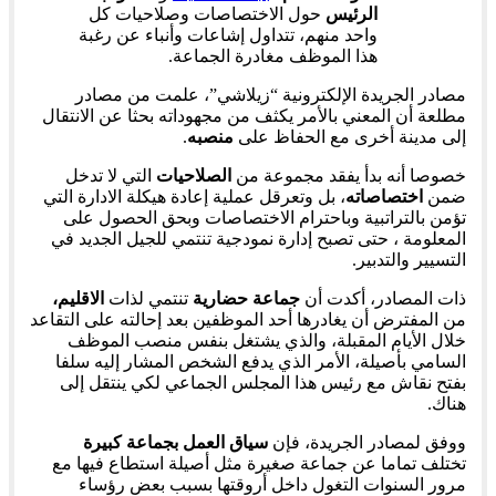
الرئيس
حول الاختصاصات وصلاحيات كل
واحد منهم، تتداول إشاعات وأنباء عن رغبة
هذا الموظف مغادرة الجماعة.
مصادر الجريدة الإلكترونية “زيلاشي”، علمت من مصادر
مطلعة أن المعني بالأمر يكثف من مجهوداته بحثا عن الانتقال
إلى مدينة أخرى مع الحفاظ على
منصبه
.
خصوصا أنه بدأ يفقد مجموعة من
الصلاحيات
التي لا تدخل
ضمن
اختصاصاته
، بل وتعرقل عملية إعادة هيكلة الادارة التي
تؤمن بالتراتبية وباحترام الاختصاصات وبحق الحصول على
المعلومة ، حتى تصبح إدارة نمودجية تنتمي للجيل الجديد في
التسيير والتدبير.
ذات المصادر، أكدت أن
جماعة حضارية
تنتمي لذات
الاقليم،
من المفترض أن يغادرها أحد الموظفين بعد إحالته على التقاعد
خلال الأيام المقبلة، والذي يشتغل بنفس منصب الموظف
السامي بأصيلة، الأمر الذي يدفع الشخص المشار إليه سلفا
بفتح نقاش مع رئيس هذا المجلس الجماعي لكي ينتقل إلى
هناك.
ووفق لمصادر الجريدة، فإن
سياق العمل بجماعة كبيرة
تختلف تماما عن جماعة صغيرة مثل أصيلة استطاع فيها مع
مرور السنوات التغول داخل أروقتها بسبب بعض رؤساء