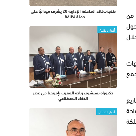
 من
طنجة..قائد الملحقة الإدارية 20 يشرف ميدانيًا على
حملة نظافة…
حول
أخبار وطنية
لال
هات
جمع
دكتوراه تستشرف ريادة المغرب بإفريقيا في عصر
ريع
الذكاء الاصطناعي
احة
أخبار الشمال
لكة