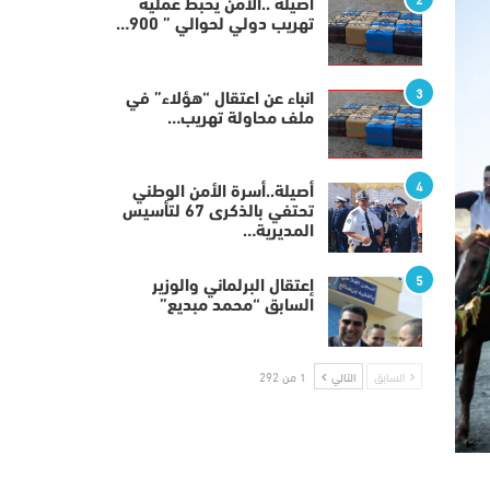
أصيلة ..الأمن يحبط عملية
تهريب دولي لحوالي ” 900…
3
انباء عن اعتقال “هؤلاء” في
ملف محاولة تهريب…
4
أصيلة..أسرة الأمن الوطني
تحتفي بالذكرى 67 لتأسيس
المديرية…
5
إعتقال البرلماني والوزير
السابق “محمد مبديع”
السابق
التالي
1 من 292