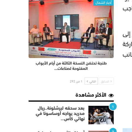
أخبار الشمال
اجب
ELI ، الذي يهدف إلى
ركة
ستثمار ورؤية المغرب 2030، إلى جانب
طنجة تحتضن النسخة الثالثة من أيام الأبواب
المفتوحة لصناعات…
السابق
التالي
1 من 292
الأكثر مشاهدة
1
بعد سحقه لبرشلونة..ريال
مدريد يواجه أوساسونا في
نهائي كأس…
2