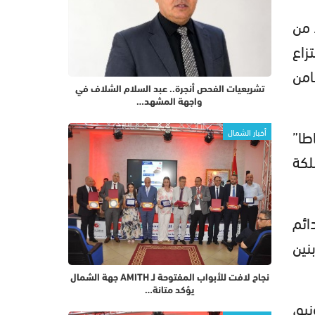
 من
زاع
امن
تشريعيات الفحص أنجرة.. عبد السلام الشلاف في
واجهة المشهد…
طا”
أخبار الشمال
لكة
ائم
نين
نجاح لافت للأبواب المفتوحة لـ AMITH جهة الشمال
يؤكد متانة…
مهرجان على موعد مع سهرة كبرى مساء السبت 13 يونيو،