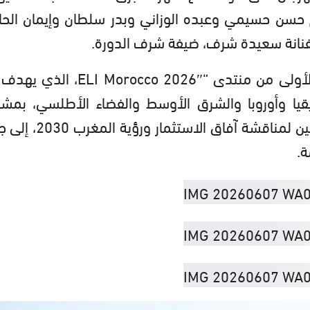
نهم حسن حسيمي وعبده الوزاني وبدر سلطان وإيمان الح
الفنانة سعيدة شرف، ضيفة شرف الدورة.
كما تحتضن هذه التظاهرة تنظيم النسخة الأولى من منتدى “Morocco 2026″
ريقيا وأوروبا والشرق الأوسط والفضاء الأطلسي، بمشا
مسؤولين حكوميين ومستثمرين وخبراء دوليين لمناقشة آفاق الا
ة.