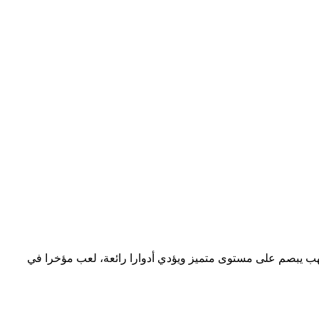
 أصيلة، تألق في مجال كرة القدم، انتقل للعب في صفوف نادي الفتح الرياضي الرباطي، لأقل من 19 سنة. الأشهب يبصم على مستوى متميز ويؤدي أدوارا رائعة، لعب مؤخرا في