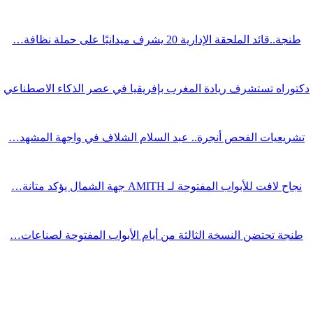
طنجة..قائد الملحقة الإدارية 20 يشرف ميدانيًا على حملة نظافة…
دكتوراه تستشرف ريادة المغرب بإفريقيا في عصر الذكاء الاصطناعي
تشريعيات الفحص أنجرة.. عبد السلام الشلاف في واجهة المشهد…
نجاح لافت للأبواب المفتوحة لـ AMITH جهة الشمال يؤكد متانة…
طنجة تحتضن النسخة الثالثة من أيام الأبواب المفتوحة لصناعات…