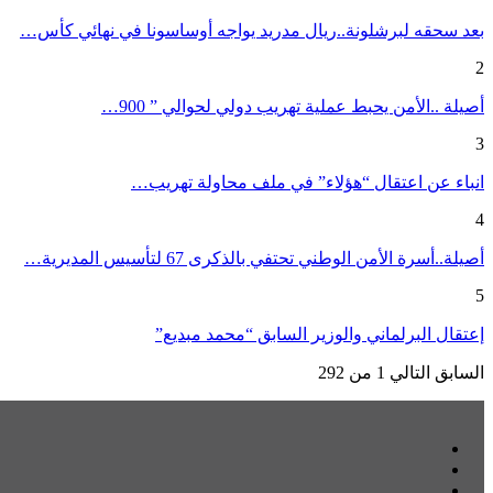
بعد سحقه لبرشلونة..ريال مدريد يواجه أوساسونا في نهائي كأس…
2
أصيلة ..الأمن يحبط عملية تهريب دولي لحوالي ” 900…
3
انباء عن اعتقال “هؤلاء” في ملف محاولة تهريب…
4
أصيلة..أسرة الأمن الوطني تحتفي بالذكرى 67 لتأسيس المديرية…
5
إعتقال البرلماني والوزير السابق “محمد مبديع”
السابق
التالي
1 من 292