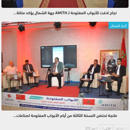
نجاح لافت للأبواب المفتوحة لـ AMITH جهة الشمال يؤكد متانة…
أخبار الشمال
طنجة تحتضن النسخة الثالثة من أيام الأبواب المفتوحة لصناعات…
السابق
التالي
1 من 292