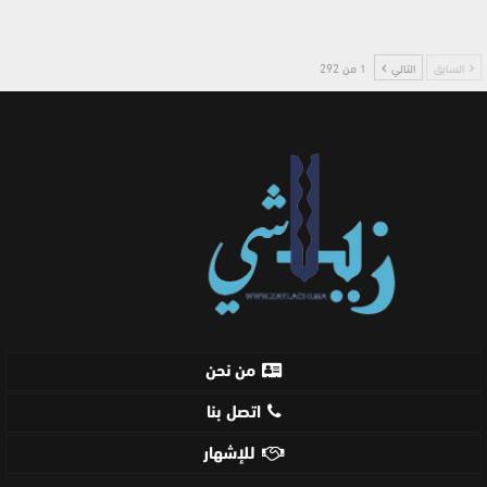
السابق
التالي
1 من 292
من نحن
اتصل بنا
للإشهار