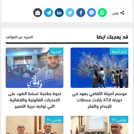
انشر
قد يعجبك ايضا
المزيد عن المؤلف
أخبار أصيلة
الواجهة
موسم أصيلة الثقافي يعود في
ندوة بطنجة تسلط الضوء على
دورته الـ47 بثلاث محطات
التحديات القانونية والقضائية
للإبداع والفكر
التي تواجه حرية التعبير
زيلاشي TV
زيلاشي TV