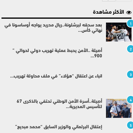
الأكثر مشاهدة
1
بعد سحقه لبرشلونة..ريال مدريد يواجه أوساسونا في
نهائي كأس…
2
أصيلة ..الأمن يحبط عملية تهريب دولي لحوالي ”
900…
3
انباء عن اعتقال “هؤلاء” في ملف محاولة تهريب…
4
أصيلة..أسرة الأمن الوطني تحتفي بالذكرى 67
لتأسيس المديرية…
5
إعتقال البرلماني والوزير السابق “محمد مبديع”