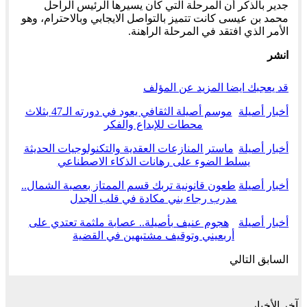
جدير بالذكر أن المرحلة التي كان يسيرها الرئيس الراحل
محمد بن عيسى كانت تتميز بالتواصل الايجابي وبالاحترام، وهو
الأمر الذي افتقد في المرحلة الراهنة.
انشر
قد يعجبك ايضا
المزيد عن المؤلف
أخبار أصيلة
موسم أصيلة الثقافي يعود في دورته الـ47 بثلاث
محطات للإبداع والفكر
أخبار أصيلة
ماستر المنازعات العقدية والتكنولوجيات الحديثة
يسلط الضوء على رهانات الذكاء الاصطناعي
أخبار أصيلة
طعون قانونية تربك قسم الممتاز بعصبة الشمال..
مدرب رجاء بني مكادة في قلب الجدل
أخبار أصيلة
هجوم عنيف بأصيلة.. عصابة ملثمة تعتدي على
أربعيني وتوقيف مشتبهين في القضية
السابق
التالي
آخر الأخبار