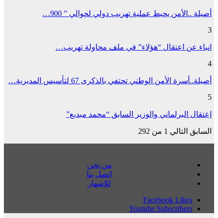
أصيلة ..الأمن يحبط عملية تهريب دولي لحوالي ” 900…
3
انباء عن اعتقال “هؤلاء” في ملف محاولة تهريب…
4
أصيلة..أسرة الأمن الوطني تحتفي بالذكرى 67 لتأسيس المديرية…
5
إعتقال البرلماني والوزير السابق “محمد مبديع”
السابق
التالي
1 من 292
من نحن
اتصل بنا
للإشهار
Facebook
Likes
Youtube
Subscribers