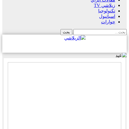
زيلاشي TV
تكنولوجيا
اسبانيول
حوارات