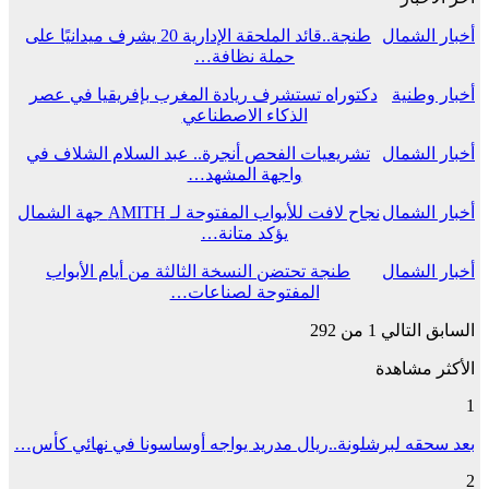
أخبار الشمال
طنجة..قائد الملحقة الإدارية 20 يشرف ميدانيًا على
حملة نظافة…
أخبار وطنية
دكتوراه تستشرف ريادة المغرب بإفريقيا في عصر
الذكاء الاصطناعي
أخبار الشمال
تشريعيات الفحص أنجرة.. عبد السلام الشلاف في
واجهة المشهد…
أخبار الشمال
نجاح لافت للأبواب المفتوحة لـ AMITH جهة الشمال
يؤكد متانة…
أخبار الشمال
طنجة تحتضن النسخة الثالثة من أيام الأبواب
المفتوحة لصناعات…
السابق
التالي
1 من 292
الأكثر مشاهدة
1
بعد سحقه لبرشلونة..ريال مدريد يواجه أوساسونا في نهائي كأس…
2